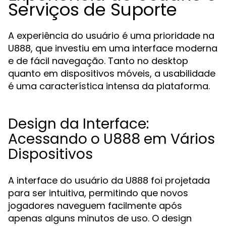
Serviços de Suporte
A experiência do usuário é uma prioridade na
U888, que investiu em uma interface moderna
e de fácil navegação. Tanto no desktop
quanto em dispositivos móveis, a usabilidade
é uma característica intensa da plataforma.
Design da Interface:
Acessando o U888 em Vários
Dispositivos
A interface do usuário da U888 foi projetada
para ser intuitiva, permitindo que novos
jogadores naveguem facilmente após
apenas alguns minutos de uso. O design