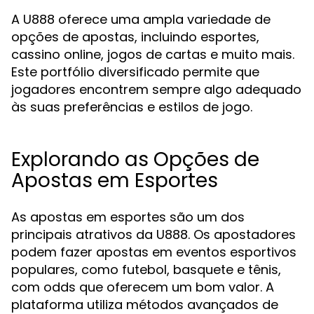
A U888 oferece uma ampla variedade de
opções de apostas, incluindo esportes,
cassino online, jogos de cartas e muito mais.
Este portfólio diversificado permite que
jogadores encontrem sempre algo adequado
às suas preferências e estilos de jogo.
Explorando as Opções de
Apostas em Esportes
As apostas em esportes são um dos
principais atrativos da U888. Os apostadores
podem fazer apostas em eventos esportivos
populares, como futebol, basquete e tênis,
com odds que oferecem um bom valor. A
plataforma utiliza métodos avançados de