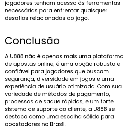
jogadores tenham acesso às ferramentas
necessárias para enfrentar quaisquer
desafios relacionados ao jogo.
Conclusão
A U888 não é apenas mais uma plataforma
de apostas online; é uma opção robusta e
confiável para jogadores que buscam
segurança, diversidade em jogos e uma
experiência de usuário otimizada. Com sua
variedade de métodos de pagamento,
processos de saque rápidos, e um forte
sistema de suporte ao cliente, a U888 se
destaca como uma escolha sólida para
apostadores no Brasil.