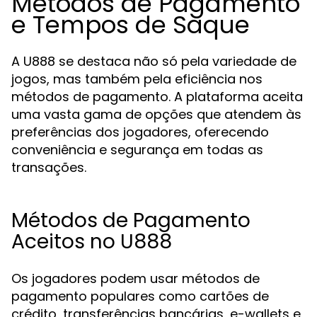
Métodos de Pagamento
e Tempos de Saque
A U888 se destaca não só pela variedade de
jogos, mas também pela eficiência nos
métodos de pagamento. A plataforma aceita
uma vasta gama de opções que atendem às
preferências dos jogadores, oferecendo
conveniência e segurança em todas as
transações.
Métodos de Pagamento
Aceitos no U888
Os jogadores podem usar métodos de
pagamento populares como cartões de
crédito, transferências bancárias, e-wallets e