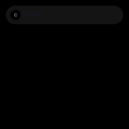
Citywin
C