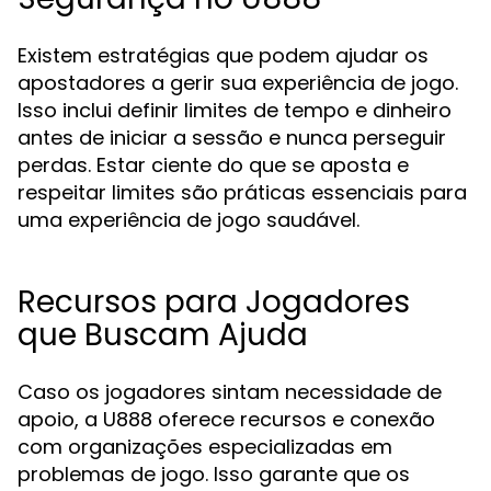
Existem estratégias que podem ajudar os
apostadores a gerir sua experiência de jogo.
Isso inclui definir limites de tempo e dinheiro
antes de iniciar a sessão e nunca perseguir
perdas. Estar ciente do que se aposta e
respeitar limites são práticas essenciais para
uma experiência de jogo saudável.
Recursos para Jogadores
que Buscam Ajuda
Caso os jogadores sintam necessidade de
apoio, a U888 oferece recursos e conexão
com organizações especializadas em
problemas de jogo. Isso garante que os