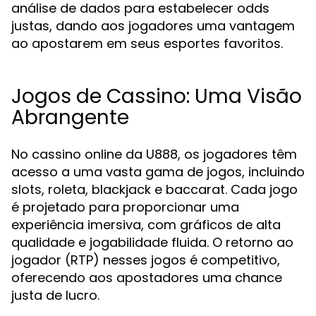
análise de dados para estabelecer odds
justas, dando aos jogadores uma vantagem
ao apostarem em seus esportes favoritos.
Jogos de Cassino: Uma Visão
Abrangente
No cassino online da U888, os jogadores têm
acesso a uma vasta gama de jogos, incluindo
slots, roleta, blackjack e baccarat. Cada jogo
é projetado para proporcionar uma
experiência imersiva, com gráficos de alta
qualidade e jogabilidade fluida. O retorno ao
jogador (RTP) nesses jogos é competitivo,
oferecendo aos apostadores uma chance
justa de lucro.