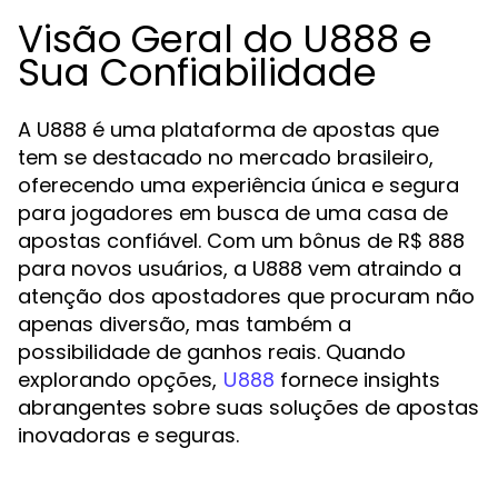
Visão Geral do U888 e
Sua Confiabilidade
A U888 é uma plataforma de apostas que
tem se destacado no mercado brasileiro,
oferecendo uma experiência única e segura
para jogadores em busca de uma casa de
apostas confiável. Com um bônus de R$ 888
para novos usuários, a U888 vem atraindo a
atenção dos apostadores que procuram não
apenas diversão, mas também a
possibilidade de ganhos reais. Quando
explorando opções,
fornece insights
U888
abrangentes sobre suas soluções de apostas
inovadoras e seguras.