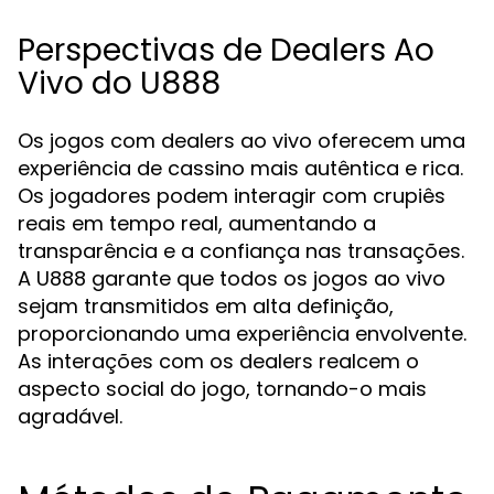
Perspectivas de Dealers Ao
Vivo do U888
Os jogos com dealers ao vivo oferecem uma
experiência de cassino mais autêntica e rica.
Os jogadores podem interagir com crupiês
reais em tempo real, aumentando a
transparência e a confiança nas transações.
A U888 garante que todos os jogos ao vivo
sejam transmitidos em alta definição,
proporcionando uma experiência envolvente.
As interações com os dealers realcem o
aspecto social do jogo, tornando-o mais
agradável.