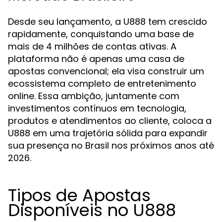
Desde seu lançamento, a U888 tem crescido
rapidamente, conquistando uma base de
mais de 4 milhões de contas ativas. A
plataforma não é apenas uma casa de
apostas convencional; ela visa construir um
ecossistema completo de entretenimento
online. Essa ambição, juntamente com
investimentos contínuos em tecnologia,
produtos e atendimentos ao cliente, coloca a
U888 em uma trajetória sólida para expandir
sua presença no Brasil nos próximos anos até
2026.
Tipos de Apostas
Disponíveis no U888